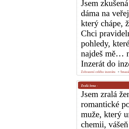
Jsem zkušená 
dáma na veře
který chápe, ž
Chci pravidel
pohledy, které
najdeš mě… ne
Inzerát do in
-
Zobrazení celého inzerátu
Smazán
Zralá žena
-
Jsem zralá že
romantické po
muže, který u
chemii, vášeň