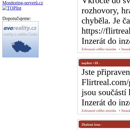
Vkročte do sv
rozhovory, hr
chyběla. Je ča
Doporučujeme:
https://flirtr
Inzerát do in
-
Zobrazení celého inzerátu
Smazán
najdete +18
-
Jste připraven
Flirtreal.com
jsou součástí
Inzerát do in
-
Zobrazení celého inzerátu
Smazán
Zkušená žena
-