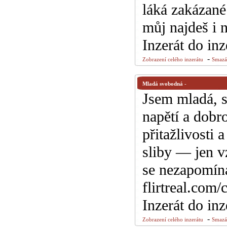
láká zakázané
můj najdeš i n
Inzerát do in
-
Zobrazení celého inzerátu
Smazán
Mladá svobodná
-
Jsem mladá, 
napětí a dobr
přitažlivosti
sliby — jen v
se nezapomína
flirtreal.com/
Inzerát do in
-
Zobrazení celého inzerátu
Smazán