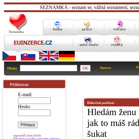
SEZNAMKA - seznam se, vážná seznámení, seznameni
Seznamka
Vl
Inzerce
Hledej
Přihlášení:
E-mail:
Diskrétní potěšení
-
Heslo:
Hledám ženu n
jak to máš ráda
šukat
zapoměl jsem heslo.
Vložení nového inzerátu zdarma.