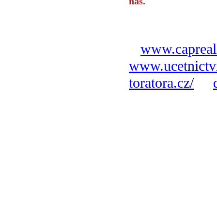
nás.
www.capreali
www.ucetnictvi
toratora.cz/