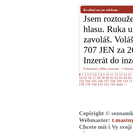
Kvalitní sex po telefonu
-
Jsem roztouže
hlasu. Ruka u
zavoláš. Volá
707 JEN za 2
Inzerát do in
-
Zobrazení celého inzerátu
Smazán
0
1
2
3
4
5
6
7
8
9
10
11
12
13
14
15
54
55
56
57
58
59
60
61
62
63
64
65
103
104
105
106
107
108
109
110
11
138
139
140
141
142
143
další >>
Copiright © seznamk
Webmaster:
t.mastn
Chcete mít i Vy svoj