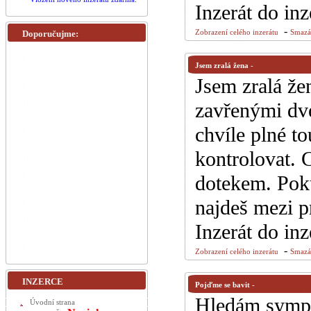
Inzerát do in
-
Doporučujme:
Zobrazení celého inzerátu
Smazán
Jsem zralá žena
-
Jsem zralá že
zavřenými dve
chvíle plné t
kontrolovat. C
dotekem. Poku
najdeš mezi pr
Inzerát do in
-
Zobrazení celého inzerátu
Smazán
INZERCE
Pojďme se bavit
-
Hledám sympat
Úvodní strana