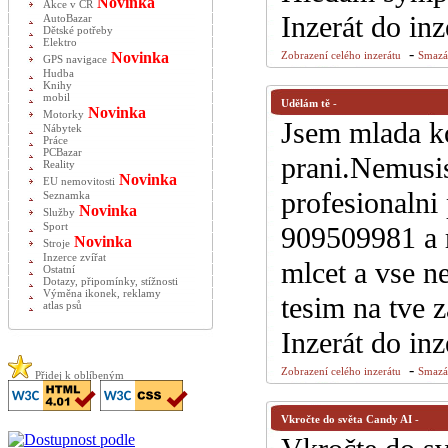
Novinka
Akce v ČR
Inzerát do in
AutoBazar
Dětské potřeby
Elektro
-
Novinka
Zobrazení celého inzerátu
Smazán
GPS navigace
Hudba
Knihy
mobil
Udělám tě
-
Novinka
Motorky
Jsem mlada koc
Nábytek
Práce
PCBazar
prani.Nemusis
Reality
Novinka
EU nemovitosti
profesionalni
Seznamka
Novinka
Služby
Sport
909509981 a r
Novinka
Stroje
Inzerce zvířat
mlcet a vse n
Ostatní
Dotazy, připomínky, stížnosti
Výměna ikonek, reklamy
tesim na tve 
atlas psů
Inzerát do in
-
Zobrazení celého inzerátu
Smazán
Přidej k oblíbeným
Vkročte do světa Candy AI
-